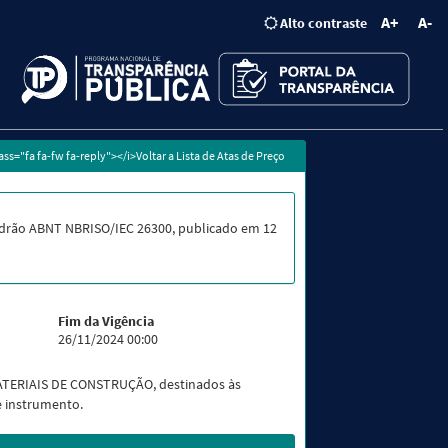
A+
A-
Alto contraste
lass="fa fa-fw fa-reply"></i>Voltar a Lista de Atas de Preço
drão ABNT NBRISO/IEC 26300, publicado em 12
Fim da Vigência
26/11/2024 00:00
e MATERIAIS DE CONSTRUÇÃO, destinados às
e instrumento.