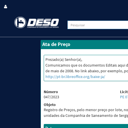
Ata de Preço
Prezado(a) Senhor(a),
Comunicamos que os documentos Editais aqui d
de maio de 2008. No link abaixo, por exemplo, po
http://pt-br.libreoffice.org/baixe-ja/
Número
Lici
047/2023
PE 0
Objeto
Registro de Preços, pelo menor preço por lote, n
unidades da Companhia de Saneamento de Sergipe