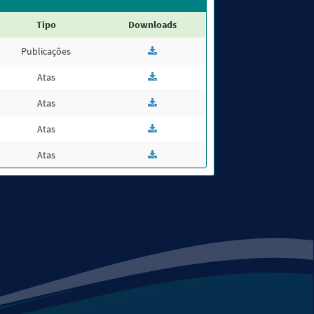
Tipo
Downloads
Publicações
Atas
Atas
Atas
Atas