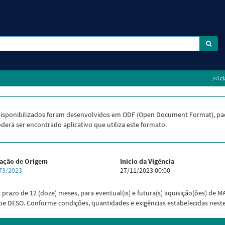
/<i c
isponibilizados foram desenvolvidos em ODF (Open Document Format), pa
derá ser encontrado aplicativo que utiliza este formato.
tação de Origem
Início da Vigência
73/2023
27/11/2023 00:00
o prazo de 12 (doze) meses, para eventual(is) e futura(s) aquisição(ões) d
 DESO. Conforme condições, quantidades e exigências estabelecidas nest