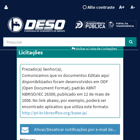
A+
A-
Alto contraste
Voltar a Lista de Licitações
Licitações
Prezado(a) Senhor(a),
Comunicamos que os documentos Editais aqui
disponibilizados foram desenvolvidos em ODF
(Open Document Format), padrão ABNT
NBRISO/IEC 26300, publicado em 12 de maio de
2008. No link abaixo, por exemplo, poderá ser
encontrado aplicativo que utiliza este formato.
http://pt-br.libreoffice.org/baixe-ja/
Ativar/Desativar notificações por e-mail dessa licitação