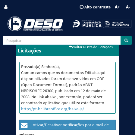
A+
A-
Alto contraste
Voltar a Lista de Licitações
Licitações
Prezado(a) Senhor(a),
Comunicamos que os documentos Editais aqui
disponibilizados foram desenvolvidos em ODF
(Open Document Format), padrão ABNT
NBRISO/IEC 26300, publicado em 12 de maio de
2008. No link abaixo, por exemplo, poderá ser
encontrado aplicativo que utiliza este formato.
http://pt-br.libreoffice.org/baixe-ja/
Ativar/Desativar notificações por e-mail dessa licitação