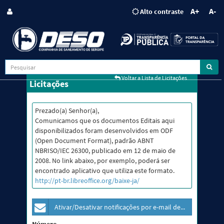
A+
A-
Alto contraste
Voltar a Lista de Licitações
Licitações
Prezado(a) Senhor(a),
Comunicamos que os documentos Editais aqui
disponibilizados foram desenvolvidos em ODF
(Open Document Format), padrão ABNT
NBRISO/IEC 26300, publicado em 12 de maio de
2008. No link abaixo, por exemplo, poderá ser
encontrado aplicativo que utiliza este formato.
http://pt-br.libreoffice.org/baixe-ja/
Ativar/Desativar notificações por e-mail dessa licitação