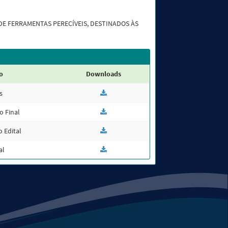
DE FERRAMENTAS PERECÍVEIS, DESTINADOS ÀS
o
Downloads
s
o Final
 Edital
al