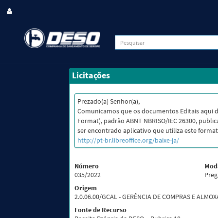
Licitações
Prezado(a) Senhor(a),
Comunicamos que os documentos Editais aqui 
Format), padrão ABNT NBRISO/IEC 26300, publica
ser encontrado aplicativo que utiliza este format
http://pt-br.libreoffice.org/baixe-ja/
Número
Mod
035/2022
Preg
Origem
2.0.06.00/GCAL - GERÊNCIA DE COMPRAS E ALMO
Fonte de Recurso