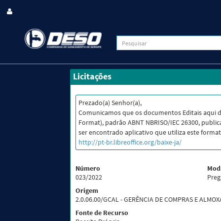
Licitações
Prezado(a) Senhor(a),
Comunicamos que os documentos Editais aqui 
Format), padrão ABNT NBRISO/IEC 26300, publica
ser encontrado aplicativo que utiliza este format
http://pt-br.libreoffice.org/baixe-ja/
Número
Mod
023/2022
Preg
Origem
2.0.06.00/GCAL - GERÊNCIA DE COMPRAS E ALMO
Fonte de Recurso