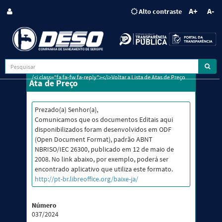
A+
A-
Alto contraste
/<i class="fa fa-fw fa-reply"></i>Voltar a Lista de Atas de Preço
Ata de Preço
Prezado(a) Senhor(a),
Comunicamos que os documentos Editais aqui
disponibilizados foram desenvolvidos em ODF
(Open Document Format), padrão ABNT
NBRISO/IEC 26300, publicado em 12 de maio de
2008. No link abaixo, por exemplo, poderá ser
encontrado aplicativo que utiliza este formato.
http://pt-br.libreoffice.org/baixe-ja/
Número
037/2024