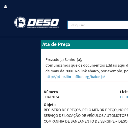
Ata de Preço
Prezado(a) Senhor(a),
Comunicamos que os documentos Editais aqui d
de maio de 2008. No link abaixo, por exemplo, po
http://pt-br.libreoffice.org/baixe-ja/
Número
Lici
004/2024
PE 1
Objeto
REGISTRO DE PREÇOS, PELO MENOR PREÇO, NO P
SERVIÇO DE LOCAÇÃO DE VEÍCULOS AUTOMOTORE
COMPANHIA DE SANEAMENTO DE SERGIPE – DESO