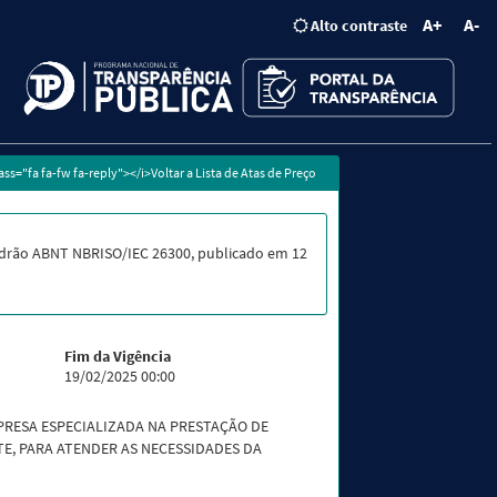
A+
A-
Alto contraste
lass="fa fa-fw fa-reply"></i>Voltar a Lista de Atas de Preço
drão ABNT NBRISO/IEC 26300, publicado em 12
Fim da Vigência
19/02/2025 00:00
PRESA ESPECIALIZADA NA PRESTAÇÃO DE
E, PARA ATENDER AS NECESSIDADES DA