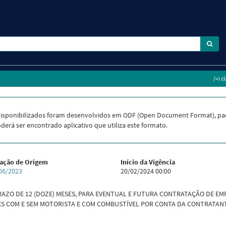
/<i c
isponibilizados foram desenvolvidos em ODF (Open Document Format), pa
derá ser encontrado aplicativo que utiliza este formato.
tação de Origem
Início da Vigência
06/2023
20/02/2024 00:00
RAZO DE 12 (DOZE) MESES, PARA EVENTUAL E FUTURA CONTRATAÇÃO DE EM
S COM E SEM MOTORISTA E COM COMBUSTÍVEL POR CONTA DA CONTRATANT