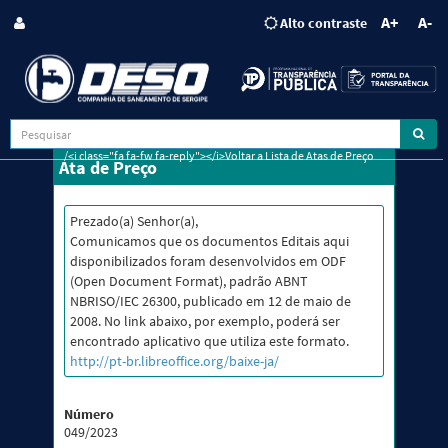
A+
A-
Alto contraste
/<i class="fa fa-fw fa-reply"></i>Voltar a Lista de Atas de Preço
Ata de Preço
Prezado(a) Senhor(a),
Comunicamos que os documentos Editais aqui
disponibilizados foram desenvolvidos em ODF
(Open Document Format), padrão ABNT
NBRISO/IEC 26300, publicado em 12 de maio de
2008. No link abaixo, por exemplo, poderá ser
encontrado aplicativo que utiliza este formato.
http://pt-br.libreoffice.org/baixe-ja/
Número
049/2023