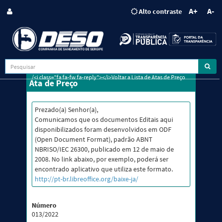
A+
A-
Alto contraste
/<i class="fa fa-fw fa-reply"></i>Voltar a Lista de Atas de Preço
Ata de Preço
Prezado(a) Senhor(a),
Comunicamos que os documentos Editais aqui
disponibilizados foram desenvolvidos em ODF
(Open Document Format), padrão ABNT
NBRISO/IEC 26300, publicado em 12 de maio de
2008. No link abaixo, por exemplo, poderá ser
encontrado aplicativo que utiliza este formato.
http://pt-br.libreoffice.org/baixe-ja/
Número
013/2022